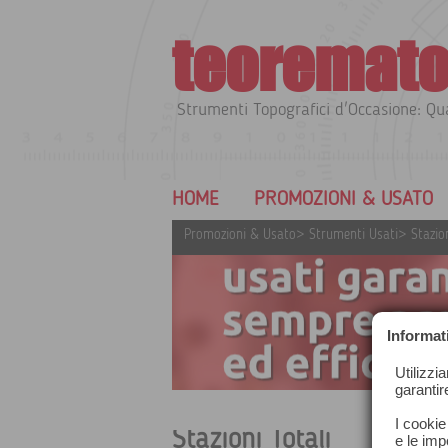
teoremato
Strumenti Topografici d'Occasione: Qua
HOME
PROMOZIONI & USAT
Promozioni & Usato
>
Strumenti Usati
>
Stazion
Informat
Utilizzi
garantir
I cookie
Stazioni Totali
e le impo