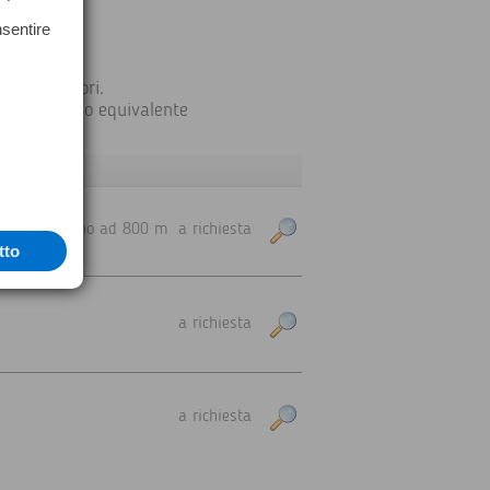
nsentire
i Costruttori.
 DIN 18723 o equivalente
per misure fino ad 800 m
a richiesta
tto
a richiesta
a richiesta